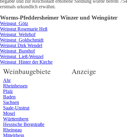
begabte und zur Reichsstadt erhobene Siedlung wurde bereits 754
erstmals urkundlich erwähnt.
Worms-Pfeddersheim
er Winzer und Weingüter
Weingut
Götz
Weingut
Rosemarie
Heß
Weingut
Wehrhof
Weingut
Goldschmidt
Weingut
Dirk
Wendel
Weingut
Burghof
Weingut
Ließ-Wenzel
Weingut
Hinter der Kirche
Weinbaugebiete
Anzeige
Ahr
Rheinhessen
Pfalz
Baden
Sachsen
Saale-Unstrut
Mosel
Württemberg
Hessische Bergstraße
Rheingau
Mittelrhein