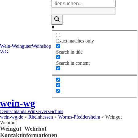
Exact matches only
Wein-
Weingüter
Weinshop
WG
Search in title
Search in content
wein-wg
Deutschlands Winzerverzeichnis
wein-wg.de
>
Rheinhessen
>
Worms-Pfeddersheim
>
Weingut
Wehrhof
Weingut
Wehrhof
Kontaktinformationen