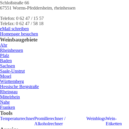
Schloßstraße 66
67551
Worms-Pfeddersheim
,
rheinhessen
Telefon:
0 62 47 / 15 57
Telefax:
0 62 47 / 58 18
eMail schreiben
Homepage besuchen
Weinbaugebiete
Ahr
Rheinhessen
Pfalz
Baden
Sachsen
Saale-Unstrut
Mosel
Württemberg
Hessische Bergstraße
Rheingau
Mittelrhein
Nahe
Franken
Tools
Temperaturrechner
Promillerechner /
Weinblogs
Wein-
Alkoholrechner
Etiketten