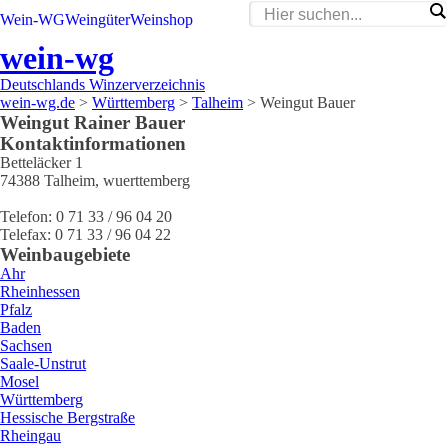
Wein-WG
Weingüter
Weinshop
wein-wg
Deutschlands Winzerverzeichnis
wein-wg.de
>
Württemberg
>
Talheim
>
Weingut Bauer
Weingut
Rainer
Bauer
Kontaktinformationen
Betteläcker 1
74388
Talheim
,
wuerttemberg
Telefon:
0 71 33 / 96 04 20
Telefax:
0 71 33 / 96 04 22
Weinbaugebiete
Ahr
Rheinhessen
Pfalz
Baden
Sachsen
Saale-Unstrut
Mosel
Württemberg
Hessische Bergstraße
Rheingau